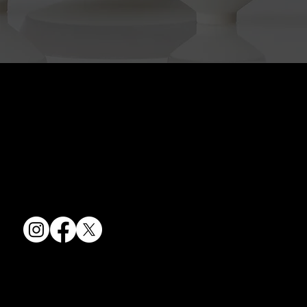
京焼・清水焼の伝統を活かし、現代のニーズに応える陶磁器製品をご
提供しています。
卸売からOEM開発まで、柔軟な対応でお客様のご要望にお応えしま
す。
〒607-8322
京都府京都市山科区川田清水焼団地町9-5
TEL:
075-501-8083
FAX: 075-501-5876
会社情報