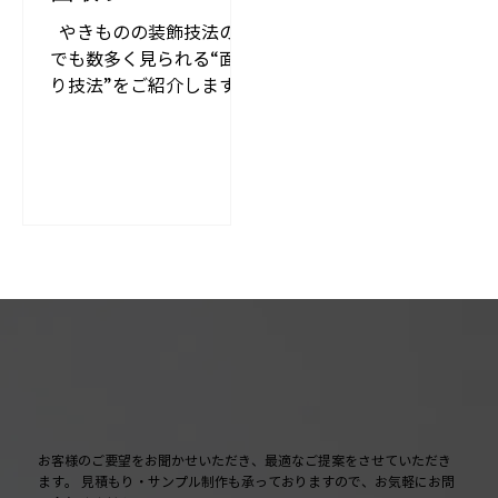
​ ​ やきものの装飾技法の中
でも数多く見られる“面取
り技法”をご紹介します。
まずはろくろ成形したも
のに、鉛筆などであたり
をつけていきます。そし
てあたりに基づき、仕上
りの厚みを意識しながら
ナイフで大胆に削ってい
きます。 ​ ​ ​ ​...
お客様のご要望をお聞かせいただき、最適なご提案をさせていただき
ます。 見積もり・サンプル制作も承っておりますので、お気軽にお問