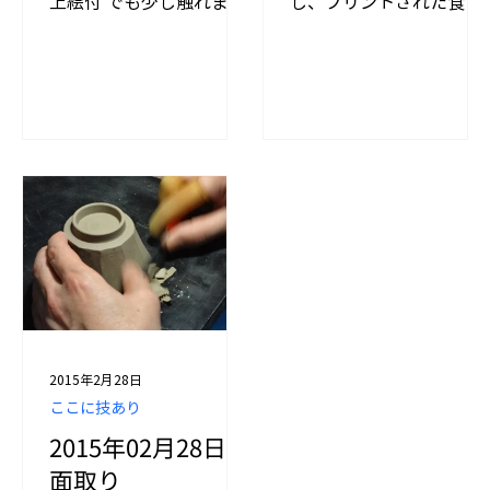
上絵付 でも少し触れまし
し、プリントされた食器
たが、 下絵は薬掛けの前
が数多く販売されていま
の段階に施される絵付け
す。 しかし、やはり手で
のことを指します。 上絵
描かれている器の趣は一
付と同様に、下絵にも
味違うもの。 今回は色
様々な絵の具があります
絵、中でも上絵付につい
が、その中でも代表的な
てお話ししたいと思いま
ものが呉須という絵具で
す。 そもそも絵付けには
す。 ​ ​...
上絵付と下絵付がありま
す。...
2015年2月28日
ここに技あり
2015年02月28日
面取り