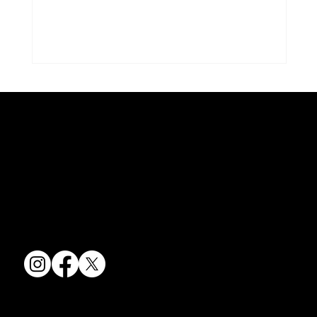
京焼・清水焼の伝統を活かし、現代のニーズに応える陶磁器製品をご
夏のうつわ
提供しています。
卸売からOEM開発まで、柔軟な対応でお客様のご要望にお応えしま
す。
〒607-8322
京都府京都市山科区川田清水焼団地町9-5
TEL:
075-501-8083
FAX: 075-501-5876