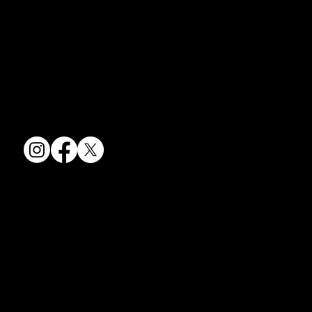
京焼・清水焼の伝統を活かし、現代のニーズに応える陶磁器製品をご
コラム「夏のうつわ」をアップしました。
提供しています。
ご覧になる方は ＜こちらから＞ どう
卸売からOEM開発まで、柔軟な対応でお客様のご要望にお応えしま
ぞ。
す。
〒607-8322
京都府京都市山科区川田清水焼団地町9-5
TEL:
075-501-8083
FAX: 075-501-5876
会社情報
会社概要
お問い合わせ