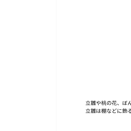
立雛や桃の花、ぼ
立雛は棚などに飾