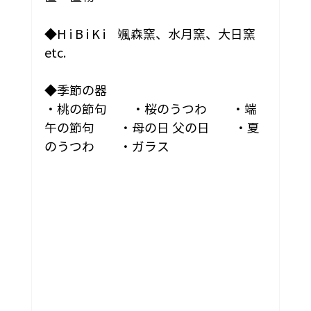
◆H i B i K i　颯森窯、水月窯、大日窯
etc.
◆季節の器
・桃の節句　　・桜のうつわ　　・端
午の節句　　・母の日 父の日　　・夏
のうつわ　　・ガラス