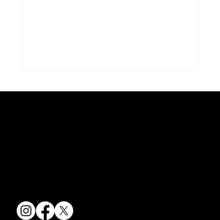
コラム「夏のうつわ」をアップしまし
た。
京焼・清水焼の伝統を活かし、現代のニーズに応える陶磁器製品をご
コラム「夏のうつわ」をアップしました。
提供しています。
ご覧になる方は ＜こちらから＞ どう
卸売からOEM開発まで、柔軟な対応でお客様のご要望にお応えしま
ぞ。
す。
〒607-8322
京都府京都市山科区川田清水焼団地町9-5
TEL:
075-501-8083
FAX: 075-501-5876