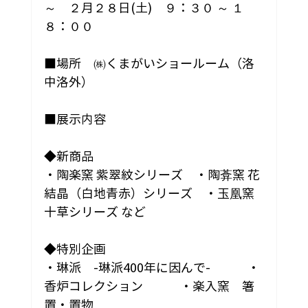
～　２月２８日(土)　９：３０ ～ １
８：００
■場所　㈱くまがいショールーム（洛
中洛外）
■展示内容
◆新商品
・陶楽窯 紫翠紋シリーズ　・陶葊窯 花
結晶（白地青赤）シリーズ　・玉凰窯 
十草シリーズ など
◆特別企画
・琳派　-琳派400年に因んで-　　　・
香炉コレクション　　　・楽入窯　箸
置・置物