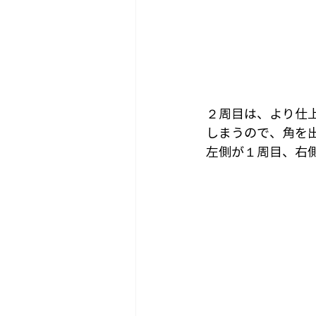
２周目は、より仕
しまうので、角を
左側が１周目、右