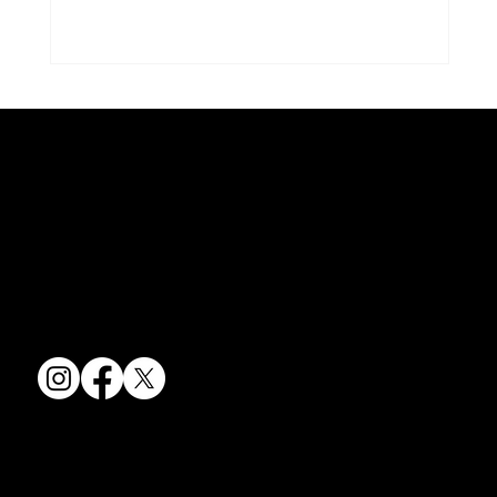
京焼・清水焼の伝統を活かし、現代のニーズに応える陶磁器製品をご
夏のうつわ
提供しています。
卸売からOEM開発まで、柔軟な対応でお客様のご要望にお応えしま
す。
〒607-8322
京都府京都市山科区川田清水焼団地町9-5
TEL:
075-501-8083
FAX: 075-501-5876
会社情報