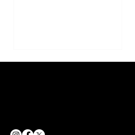
コラム「夏のうつわ」をアップしまし
た。
京焼・清水焼の伝統を活かし、現代のニーズに応える陶磁器製品をご
コラム「夏のうつわ」をアップしました。
提供しています。
ご覧になる方は ＜こちらから＞ どう
卸売からOEM開発まで、柔軟な対応でお客様のご要望にお応えしま
ぞ。
す。
〒607-8322
京都府京都市山科区川田清水焼団地町9-5
TEL:
075-501-8083
FAX: 075-501-5876