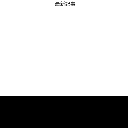
最新記事
コラム「夏のうつわ」をア
プしました。
京焼・清水焼の伝統を活かし、現代のニーズに応える陶磁器製
コラム「夏のうつわ」をアップ
卸売からOEM開発まで、柔軟な対応でお客様のご要望にお応え
ました。 ご覧になる方は ＜こ
〒607-8322