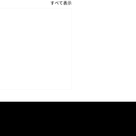
すべて表示
26年04月15日 「父の日」
涼のうつわ」のパンフレッ
をアップしました。
サービス
会社情報
父の日」「涼のうつわ」のパン
レットをそれぞれアップしまし
会社概要