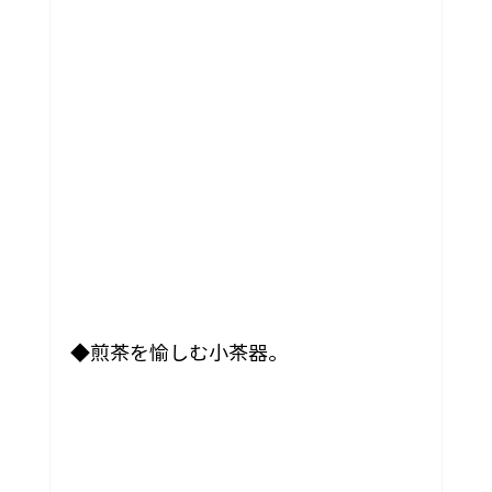
◆煎茶を愉しむ小茶器。