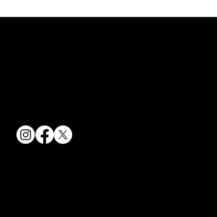
京焼・清水焼の伝統を活かし、現代のニーズに応える陶磁器製品をご
夏のうつわ
提供しています。
卸売からOEM開発まで、柔軟な対応でお客様のご要望にお応えしま
す。
〒607-8322
京都府京都市山科区川田清水焼団地町9-5
TEL:
075-501-8083
FAX: 075-501-5876
会社情報
会社概要