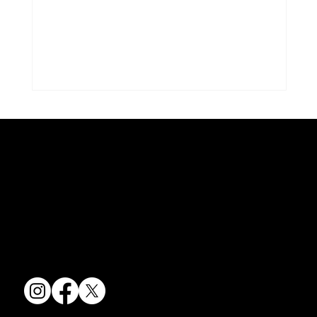
コラム「夏のうつわ」をアップしまし
た。
京焼・清水焼の伝統を活かし、現代のニーズに応える陶磁器製品をご
コラム「夏のうつわ」をアップしました。
提供しています。
ご覧になる方は ＜こちらから＞ どう
卸売からOEM開発まで、柔軟な対応でお客様のご要望にお応えしま
ぞ。
す。
〒607-8322
京都府京都市山科区川田清水焼団地町9-5
TEL:
075-501-8083
FAX: 075-501-5876