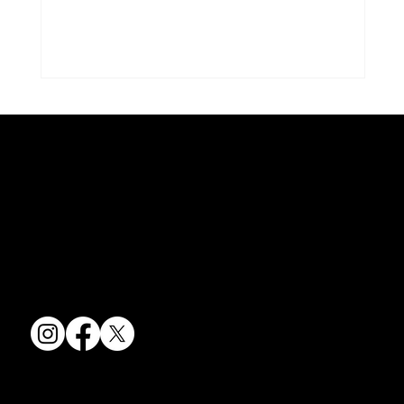
京焼・清水焼の伝統を活かし、現代のニーズに応える陶磁器製品をご
夏のうつわ
提供しています。
卸売からOEM開発まで、柔軟な対応でお客様のご要望にお応えしま
す。
〒607-8322
京都府京都市山科区川田清水焼団地町9-5
TEL:
075-501-8083
FAX: 075-501-5876