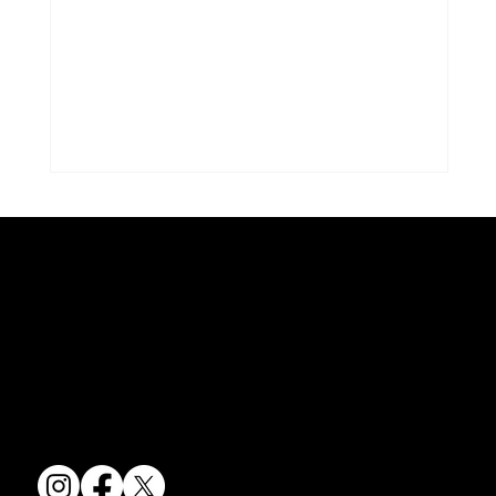
京焼・清水焼の伝統を活かし、現代のニーズに応える陶磁器製品をご
夏のうつわ
提供しています。
卸売からOEM開発まで、柔軟な対応でお客様のご要望にお応えしま
す。
〒607-8322
京都府京都市山科区川田清水焼団地町9-5
TEL:
075-501-8083
FAX: 075-501-5876