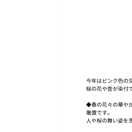
今年はピンク色の
桜の花や蕾が染付
◆春の花々の華や
箸置です。
人や桜の舞い姿を