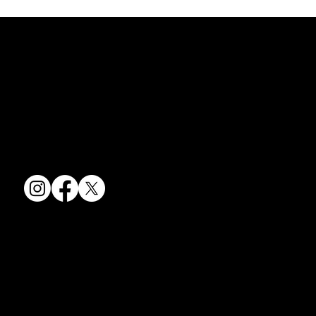
京焼・清水焼の伝統を活かし、現代のニーズに応える陶磁器製品をご
夏のうつわ
提供しています。
卸売からOEM開発まで、柔軟な対応でお客様のご要望にお応えしま
す。
〒607-8322
京都府京都市山科区川田清水焼団地町9-5
TEL:
075-501-8083
FAX: 075-501-5876
会社情報
会社概要