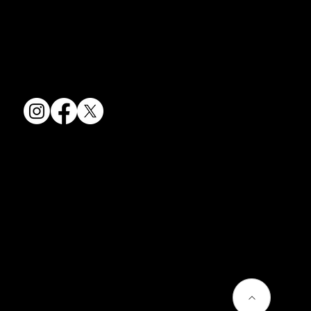
卸売からOEM開発まで、柔軟な対応でお客様のご要望にお応えしま
す。
〒607-8322
京都府京都市山科区川田清水焼団地町9-5
TEL:
075-501-8083
FAX: 075-501-5876
会社情報
会社概要
お問い合わせ
プライバシーポリシー
よくあるご質問