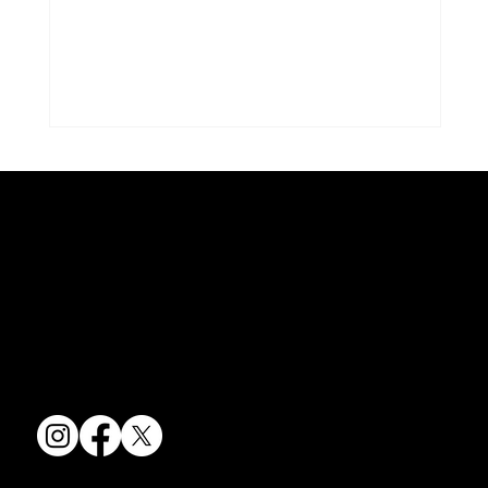
京焼・清水焼の伝統を活かし、現代のニーズに応える陶磁器製品をご
夏のうつわ
提供しています。
卸売からOEM開発まで、柔軟な対応でお客様のご要望にお応えしま
す。
〒607-8322
京都府京都市山科区川田清水焼団地町9-5
TEL:
075-501-8083
FAX: 075-501-5876