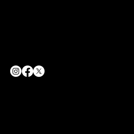
た。
京焼・清水焼の伝統を活かし、現代のニーズに応える陶磁器製品をご
コラム「夏のうつわ」をアップしました。
提供しています。
ご覧になる方は ＜こちらから＞ どう
卸売からOEM開発まで、柔軟な対応でお客様のご要望にお応えしま
ぞ。
す。
〒607-8322
京都府京都市山科区川田清水焼団地町9-5
TEL:
075-501-8083
FAX: 075-501-5876
会社情報
会社概要
お問い合わせ