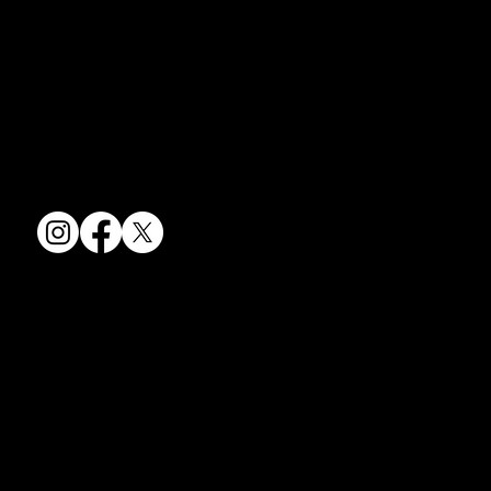
京焼・清水焼の伝統を活かし、現代のニーズに応える陶磁器製品をご
コラム「夏のうつわ」をアップしました。
提供しています。
ご覧になる方は ＜こちらから＞ どう
卸売からOEM開発まで、柔軟な対応でお客様のご要望にお応えしま
ぞ。
す。
〒607-8322
京都府京都市山科区川田清水焼団地町9-5
TEL:
075-501-8083
FAX: 075-501-5876
会社情報
会社概要
お問い合わせ