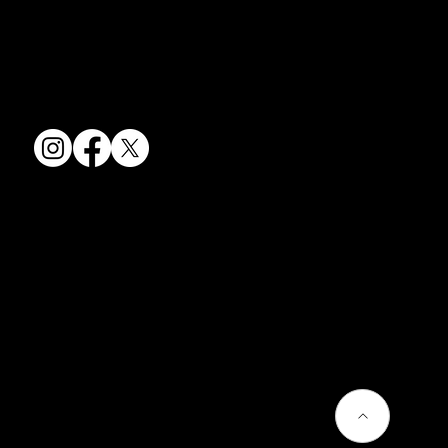
す。
〒607-8322
京都府京都市山科区川田清水焼団地町9-5
TEL:
075-501-8083
FAX: 075-501-5876
会社情報
会社概要
お問い合わせ
プライバシーポリシー
よくあるご質問