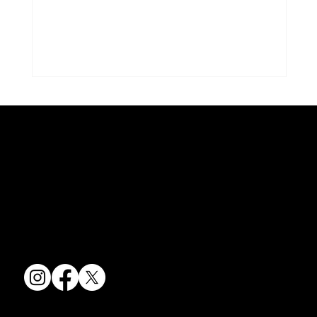
コラム「夏のうつわ」をアップしまし
た。
京焼・清水焼の伝統を活かし、現代のニーズに応える陶磁器製品をご
コラム「夏のうつわ」をアップしました。
提供しています。
ご覧になる方は ＜こちらから＞ どう
卸売からOEM開発まで、柔軟な対応でお客様のご要望にお応えしま
ぞ。
す。
〒607-8322
京都府京都市山科区川田清水焼団地町9-5
TEL:
075-501-8083
FAX: 075-501-5876