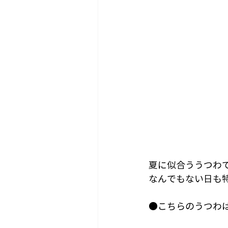
夏に似合ううつわ
なんでもない日も特
●こちらのうつわ