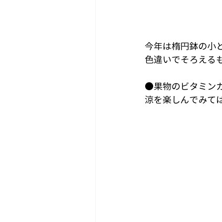
今年は楕円鉢の小
色違いでそろえる
●果物のビタミン
涼を楽しんでみて