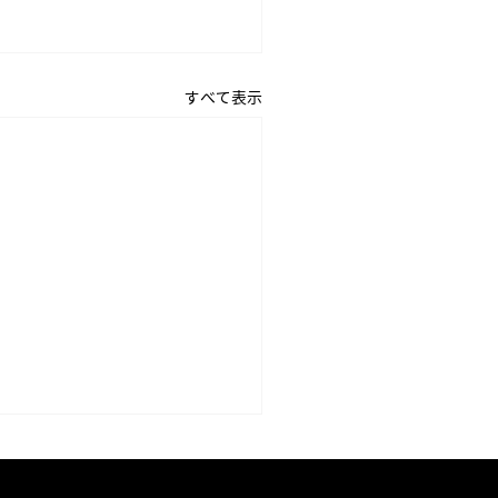
すべて表示
26年04月15日 「父の日」
涼のうつわ」のパンフレッ