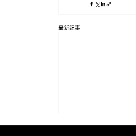
最新記事
コラム「夏のうつわ」をア
プしました。