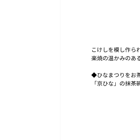
こけしを模し作ら
楽焼の温かみのあ
◆ひなまつりをお
「京ひな」の抹茶