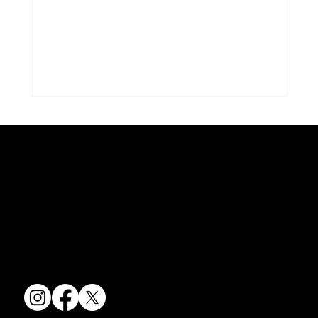
コラム「夏のうつわ」をアップしまし
た。
京焼・清水焼の伝統を活かし、現代のニーズに応える陶磁器製品をご
コラム「夏のうつわ」をアップしました。
提供しています。
ご覧になる方は ＜こちらから＞ どう
卸売からOEM開発まで、柔軟な対応でお客様のご要望にお応えしま
ぞ。
す。
〒607-8322
京都府京都市山科区川田清水焼団地町9-5
TEL:
075-501-8083
FAX: 075-501-5876