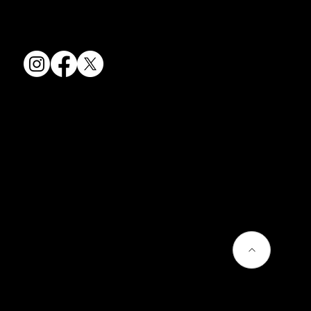
京都府京都市山科区川田清水焼団地町9-5
TEL:
075-501-8083
FAX: 075-501-5876
会社情報
会社概要
お問い合わせ
プライバシーポリシー
よくあるご質問