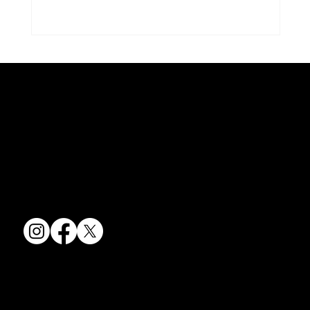
京焼・清水焼の伝統を活かし、現代のニーズに応える陶磁器製品をご
夏のうつわ
提供しています。
卸売からOEM開発まで、柔軟な対応でお客様のご要望にお応えしま
す。
〒607-8322
京都府京都市山科区川田清水焼団地町9-5
TEL:
075-501-8083
FAX: 075-501-5876
会社情報