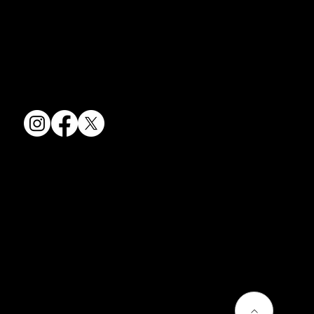
夏のうつわ
提供しています。
卸売からOEM開発まで、柔軟な対応でお客様のご要望にお応えしま
す。
〒607-8322
京都府京都市山科区川田清水焼団地町9-5
TEL:
075-501-8083
FAX: 075-501-5876
会社情報
会社概要
お問い合わせ
プライバシーポリシー