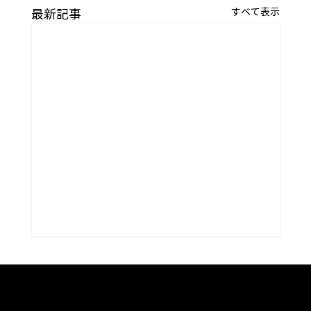
すべて表示
最新記事
京焼・清水焼の伝統を活かし、現代のニーズに応える陶磁器製品をご