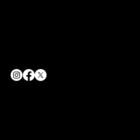
京焼・清水焼の伝統を活かし、現代のニーズに応える陶磁器製品をご
夏のうつわ
提供しています。
卸売からOEM開発まで、柔軟な対応でお客様のご要望にお応えしま
す。
〒607-8322
京都府京都市山科区川田清水焼団地町9-5
TEL:
075-501-8083
FAX: 075-501-5876
会社情報
会社概要
お問い合わせ