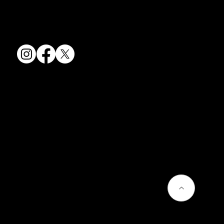
〒607-8322
京都府京都市山科区川田清水焼団地町9-5
TEL:
075-501-8083
FAX: 075-501-5876
会社情報
会社概要
お問い合わせ
プライバシーポリシー
よくあるご質問