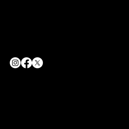
京焼・清水焼の伝統を活かし、現代のニーズに応える陶磁器製品をご
コラム「夏のうつわ」をアップしました。
提供しています。
ご覧になる方は ＜こちらから＞ どう
卸売からOEM開発まで、柔軟な対応でお客様のご要望にお応えしま
ぞ。
す。
〒607-8322
京都府京都市山科区川田清水焼団地町9-5
TEL:
075-501-8083
FAX: 075-501-5876
会社情報
会社概要
お問い合わせ