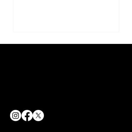
コラム「夏のうつわ」をアップしまし
た。
京焼・清水焼の伝統を活かし、現代のニーズに応える陶磁器製品をご
コラム「夏のうつわ」をアップしました。
提供しています。
ご覧になる方は ＜こちらから＞ どう
卸売からOEM開発まで、柔軟な対応でお客様のご要望にお応えしま
ぞ。
す。
〒607-8322
京都府京都市山科区川田清水焼団地町9-5
TEL:
075-501-8083
FAX: 075-501-5876