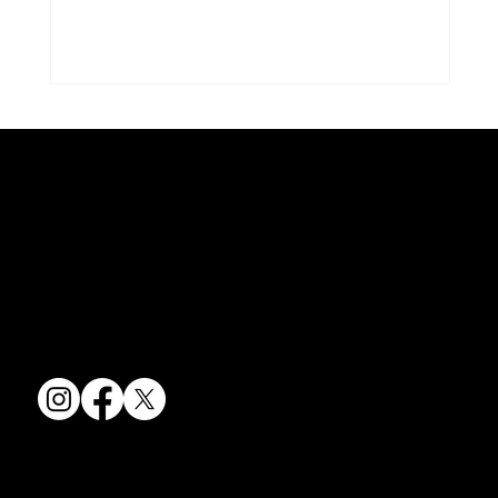
京焼・清水焼の伝統を活かし、現代のニーズに応える陶磁器製品をご
夏のうつわ
提供しています。
卸売からOEM開発まで、柔軟な対応でお客様のご要望にお応えしま
す。
〒607-8322
京都府京都市山科区川田清水焼団地町9-5
TEL:
075-501-8083
FAX: 075-501-5876