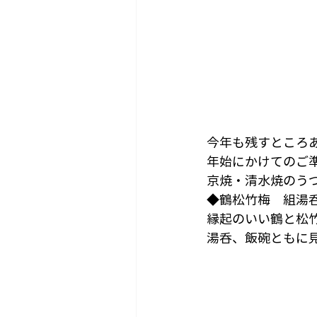
今年も残すところ
年始にかけてのご
京焼・清水焼のう
◆鶴松竹梅　組湯
縁起のいい鶴と松
湯呑、飯碗ともに