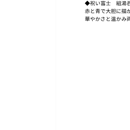
◆祝い富士　組湯
赤と青で大胆に描
華やかさと温かみ