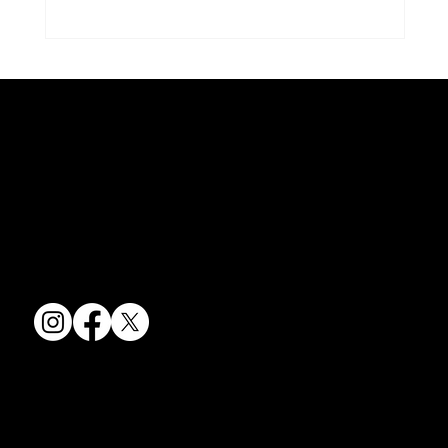
コラム「夏のうつわ」をアップしまし
た。
京焼・清水焼の伝統を活かし、現代のニーズに応える陶磁器製品をご
コラム「夏のうつわ」をアップしました。
提供しています。
ご覧になる方は ＜こちらから＞ どう
卸売からOEM開発まで、柔軟な対応でお客様のご要望にお応えしま
ぞ。
す。
〒607-8322
京都府京都市山科区川田清水焼団地町9-5
TEL:
075-501-8083
FAX: 075-501-5876
会社情報