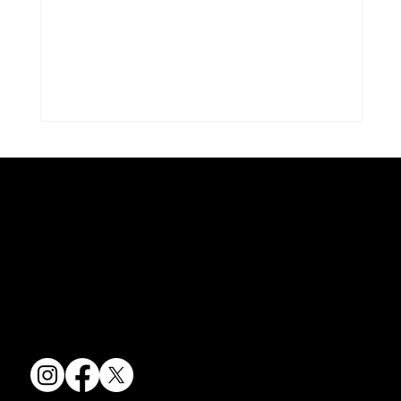
コラム「夏のうつわ」をアップしまし
た。
京焼・清水焼の伝統を活かし、現代のニーズに応える陶磁器製品をご
コラム「夏のうつわ」をアップしました。
提供しています。
ご覧になる方は ＜こちらから＞ どう
卸売からOEM開発まで、柔軟な対応でお客様のご要望にお応えしま
ぞ。
す。
〒607-8322
京都府京都市山科区川田清水焼団地町9-5
TEL:
075-501-8083
FAX: 075-501-5876