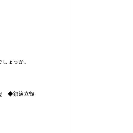
でしょうか。
瓷　
◆銀箔立鶴