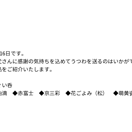
16日です。
父さんに感謝の気持ちを込めてうつわを送るのはいかが
品をご紹介いたします。
ぐい呑
油滴　
◆赤富士　
◆京三彩　
◆花ごよみ（松）　
◆萌黄