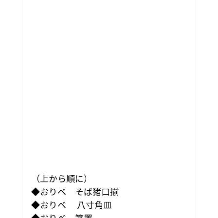
（上から順に）
◆おりべ　そば猪口揃
◆おりべ 　八寸角皿