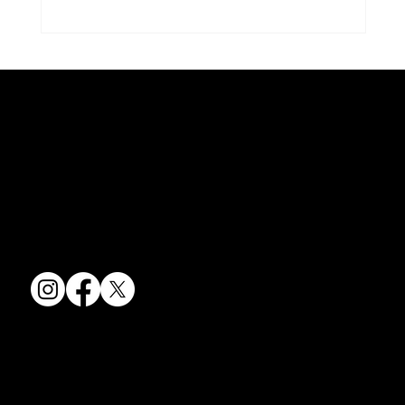
京焼・清水焼の伝統を活かし、現代のニーズに応える陶磁器製品をご
夏のうつわ
提供しています。
卸売からOEM開発まで、柔軟な対応でお客様のご要望にお応えしま
す。
〒607-8322
京都府京都市山科区川田清水焼団地町9-5
TEL:
075-501-8083
FAX: 075-501-5876
会社情報