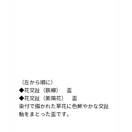
（左から順に）
◆花交趾（鉄線）　盃
◆花交趾（紫陽花）　盃
染付で描かれた草花に色鮮やかな交趾
釉をまとった盃です。