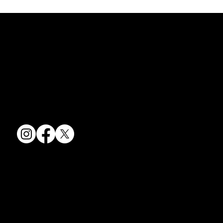
コラム「夏のうつわ」をアップしまし
た。
京焼・清水焼の伝統を活かし、現代のニーズに応える陶磁器製品をご
コラム「夏のうつわ」をアップしました。
提供しています。
ご覧になる方は ＜こちらから＞ どう
卸売からOEM開発まで、柔軟な対応でお客様のご要望にお応えしま
ぞ。
す。
〒607-8322
京都府京都市山科区川田清水焼団地町9-5
TEL:
075-501-8083
FAX: 075-501-5876
会社情報
会社概要