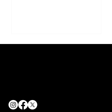
コラム「夏のうつわ」をアップしまし
た。
京焼・清水焼の伝統を活かし、現代のニーズに応える陶磁器製品をご
コラム「夏のうつわ」をアップしました。
提供しています。
ご覧になる方は ＜こちらから＞ どう
卸売からOEM開発まで、柔軟な対応でお客様のご要望にお応えしま
ぞ。
す。
〒607-8322
京都府京都市山科区川田清水焼団地町9-5
TEL:
075-501-8083
FAX: 075-501-5876