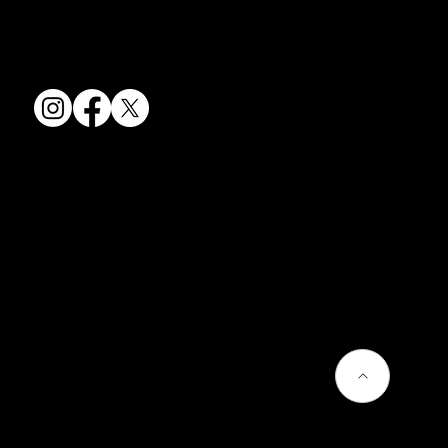
〒607-8322
京都府京都市山科区川田清水焼団地町9-5
TEL:
075-501-8083
FAX: 075-501-5876
会社情報
会社概要
お問い合わせ
プライバシーポリシー
よくあるご質問