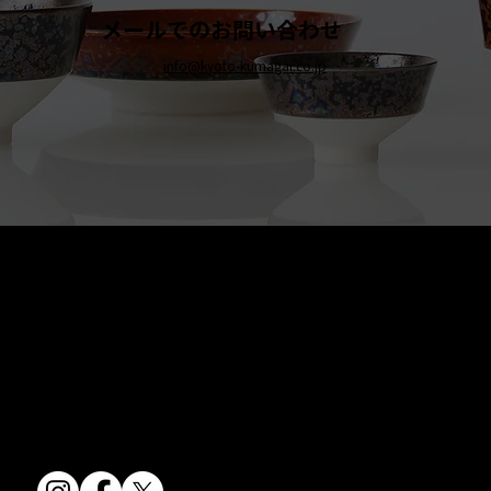
メールでのお問い合わせ
info@kyoto-kumagai.co.jp
京焼・清水焼の伝統を活かし、現代のニーズに応える陶磁器製品をご
提供しています。
卸売からOEM開発まで、柔軟な対応でお客様のご要望にお応えしま
す。
〒607-8322
京都府京都市山科区川田清水焼団地町9-5
TEL:
075-501-8083
FAX: 075-501-5876