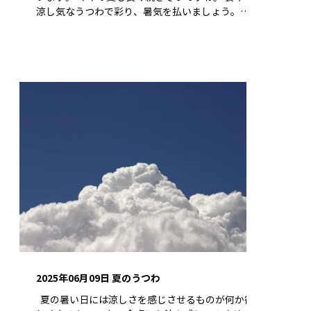
涼し気なうつわで彩り、暑気を払いましょう。
◆「碧彩」 フリーカップ、マグカップ、ボウル
（大）、六寸皿 夏の暑さを和ませてくれる涼やかな
碧色のうつわです。 流れ落ちる釉薬が美しい模様と
なり、うつわのアクセントとなっています。 ◆花結
晶（白地青赤） 組湯呑／組飯碗 青と赤のグラデー
ションが美しい結晶釉のうつわです。 艶のある質感
が涼しさを演出してくれます。 ◆うちわ五草花 箸
置／金魚 ペア箸置／氷菓 箸置 かわいらしい夏の
箸置です。 うちわやアイス、金魚などが丁寧に描か
れており、職人の技が光ります。 ◆おりべ そば猪
口揃／七寸角皿 そうめんやざるそばなど、夏に食べ
たい冷たい麵にぴったりのうつわです。 伝統的な文
様と緑の釉薬が趣深い印象を与えてくれます。 この
ほかにもたくさんの夏の商品をご紹介しておりま
す。 パンフレットは ＜こちらから＞ ご覧くださ
い。
2025年06月09日 夏のうつわ
​ ​ 夏の暑い日には涼しさを感じさせるものが何か欲