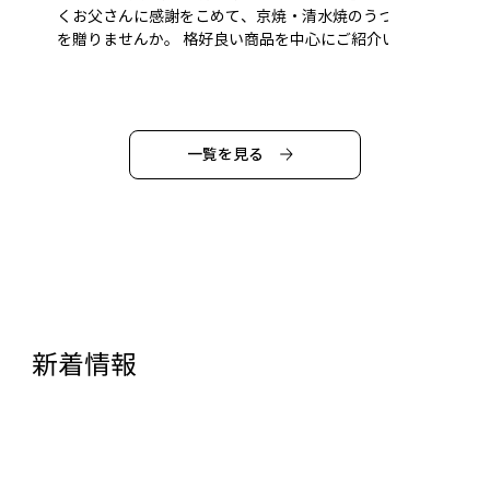
くお父さんに感謝をこめて、京焼・清水焼のうつわ
を贈りませんか。 格好良い商品を中心にご紹介いた
します。 ◆（二列目左から）伊羅保 ぐい呑／色絵
吉祥紋 ぐい呑／万華油滴 ぐい呑、...
一覧を見る
新着情報