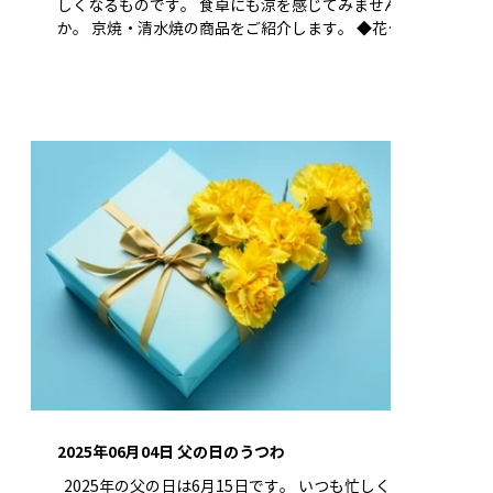
しくなるものです。 食卓にも涼を感じてみません
か。 京焼・清水焼の商品をご紹介します。 ◆花結
晶 三寸皿揃／（緑）急須／（青・白）組湯呑 ​ ​ 美
しい結晶が目を引く、花結晶のうつわたちです。...
2025年06月04日 父の日のうつわ
​ ​ 2025年の父の日は6月15日です。 いつも忙しく働