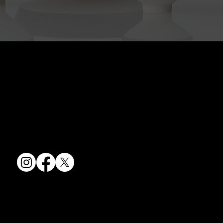
京焼・清水焼の伝統を活かし、現代のニーズに応える陶磁器製品をご
提供しています。
卸売からOEM開発まで、柔軟な対応でお客様のご要望にお応えしま
す。
〒607-8322
京都府京都市山科区川田清水焼団地町9-5
TEL:
075-501-8083
FAX: 075-501-5876
会社情報