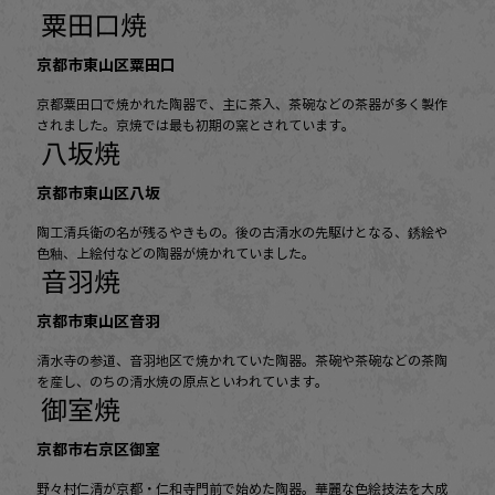
粟田口焼
京都市東山区粟田口
京都粟田口で焼かれた陶器で、主に茶入、茶碗などの茶器が多く製作
されました。京焼では最も初期の窯とされています。
八坂焼
京都市東山区八坂
陶工清兵衛の名が残るやきもの。後の古清水の先駆けとなる、銹絵や
色釉、上絵付などの陶器が焼かれていました。
音羽焼
京都市東山区音羽
清水寺の参道、音羽地区で焼かれていた陶器。茶碗や茶碗などの茶陶
を産し、のちの清水焼の原点といわれています。
御室焼
京都市右京区御室
野々村仁清が京都・仁和寺門前で始めた陶器。華麗な色絵技法を大成