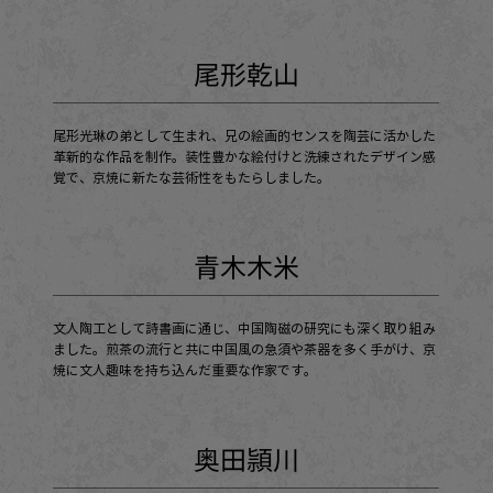
尾形乾山
尾形光琳の弟として生まれ、兄の絵画的センスを陶芸に活かした
革新的な作品を制作。装性豊かな絵付けと洗練されたデザイン感
覚で、京焼に新たな芸術性をもたらしました。
青木木米
文人陶工として詩書画に通じ、中国陶磁の研究にも深く取り組み
ました。煎茶の流行と共に中国風の急須や茶器を多く手がけ、京
焼に文人趣味を持ち込んだ重要な作家です。
奥田頴川