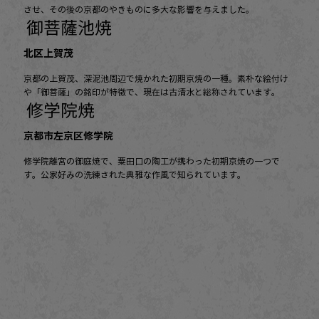
させ、その後の京都のやきものに多大な影響を与えました。
御菩薩池焼
北区上賀茂
京都の上賀茂、深泥池周辺で焼かれた初期京焼の一種。素朴な絵付け
や「御菩薩」の銘印が特徴で、現在は古清水と総称されています。
修学院焼
京都市左京区修学院
修学院離宮の御庭焼で、粟田口の陶工が携わった初期京焼の一つで
す。公家好みの洗練された典雅な作風で知られています。