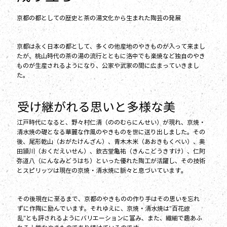
京都の都としての歴史と茶の湯文化から生まれた陶芸の発展
京都は永く日本の都として、多くの他産地のやきものが入って来まし
たが、桃山時代の茶の湯の流行とともに洛中でも楽焼など独自のやき
ものが生産されるようになり、公家や武家の間に広まっていきまし
た。
受け継がれる思いと多様な美
江戸時代になると、野々村仁清（ののむらにんせい）が現れ、京焼・
清水焼の礎となる華麗な作風のやきものを世に送り出しました。その
後、尾形乾山（おがたけんざん）、青木木米（あおきもくべい）、奥
田頴川（おくだえいせん）、欽古堂亀祐（きんこどうきすけ）、仁阿
弥道八（にんなみどうはち）といった優れた陶工が活躍し、その技術
とスピリッツは現在の京焼・清水焼に脈々と息づいています。
その後現在に至るまで、京都のやきものの作り手はその思いを忘れ
ずに作陶に励んでいます。それゆえに、京焼・清水焼は"百花繚
乱"とも評されるようにバリエーションに富み、また、繊細で趣あふ