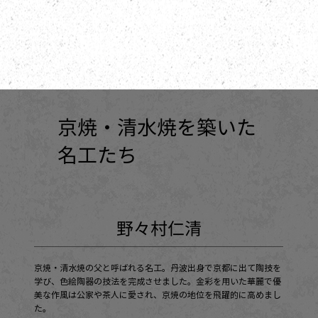
京焼・清水焼を築いた
名工たち
野々村仁清
京焼・清水焼の父と呼ばれる名工。丹波出身で京都に出て陶技を
学び、色絵陶器の技法を完成させました。金彩を用いた華麗で優
美な作風は公家や茶人に愛され、京焼の地位を飛躍的に高めまし
た。