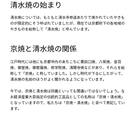
清水焼の始まり
清水焼については、もともと清水寺参道あたりで焼かれていたやきも
のが限定的にそう呼ばれていましたが、現在では京都府下の各地域の
やきものを総称して「清水焼」と呼んでいます。
京焼と清水焼の関係
江戸時代には他にも京都市内のあちこちに粟田口焼、八坂焼、音羽
焼、御室焼、御菩薩焼、修学院焼、清閑寺焼などがあり、それらを総
称して「京焼」と称していました。しかし時代が下るにしたがって、
清水焼の名前のほうがよく聞かれるようになっています。
今では、京焼と清水焼は同義といっても間違いではないでしょう。な
お経済産業大臣指定の伝統的工芸品としての名称は「京焼・清水焼」
となっていますので、私たちは「京焼・清水焼」と並べて表記してい
ます。