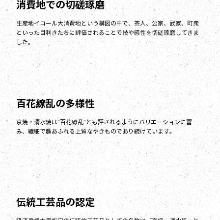
消費地での切
磋
琢磨
生産地イコール大消費地という構図の中で、茶人、公家、武家、町衆
といった目利きたちに評価されることで技や感性を切磋琢磨してきま
した。
百花
繚
乱の多様性
京焼・清水焼は"百花繚乱"とも評されるようにバリエーションに富
み、繊細で趣あふれる上質なやきものであり続けています。
伝統工芸品の認定