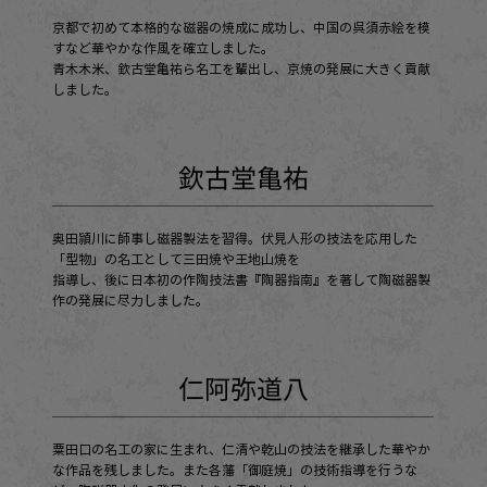
京都で初めて本格的な磁器の焼成に成功し、中国の呉須赤絵を模
すなど華やかな作風を確立しました。
青木木米、欽古堂亀祐ら名工を輩出し、京焼の発展に大きく貢献
しました。
欽古堂亀祐
奥田頴川に師事し磁器製法を習得。伏見人形の技法を応用した
「型物」の名工として三田焼や王地山焼を
指導し、後に日本初の作陶技法書『陶器指南』を著して陶磁器製
作の発展に尽力しました。
仁阿弥道八
粟田口の名工の家に生まれ、仁清や乾山の技法を継承した華やか
な作品を残しました。また各藩「御庭焼」の技術指導を行うな