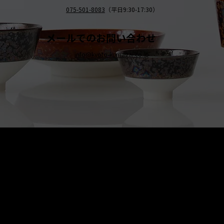
075-501-8083
（平日9:30-17:30）
メールでのお問い合わせ
info@kyoto-kumagai.co.jp
京焼・清水焼の伝統を活かし、現代のニーズに応える陶磁器製品をご
提供しています。
卸売からOEM開発まで、柔軟な対応でお客様のご要望にお応えしま
す。
〒607-8322
京都府京都市山科区川田清水焼団地町9-5
TEL:
075-501-8083
FAX: 075-501-5876