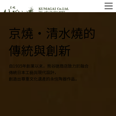
京燒・清水燒的
傳統與創新
自1935年創業以來，熊谷聰商店致力於融合
傳統日本工藝與現代設計，
創造出尊重文化遺產的永恆陶器作品。