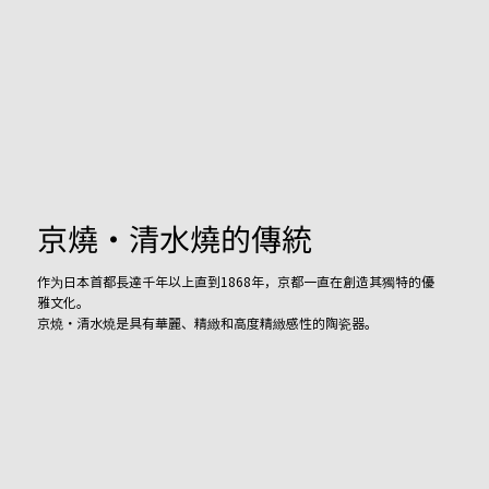
京燒・清水燒的傳統
作为日本首都長達千年以上直到1868年，京都一直在創造其獨特的優
雅文化。
京燒・清水燒是具有華麗、精緻和高度精緻感性的陶瓷器。