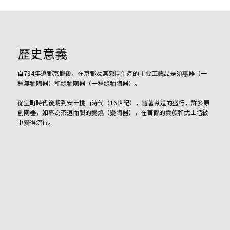
歷史意義
自794年遷都京都後，在京都及其郊區生產的主要工藝品是須惠器（一
種無釉陶器）和綠釉陶器（一種綠釉陶器）。
從室町時代後期到安土桃山時代（16世紀），隨著茶道的盛行，許多原
創陶器，如專為茶道而製的樂燒（樂陶器），在首都的貴族和武士階級
中變得流行。