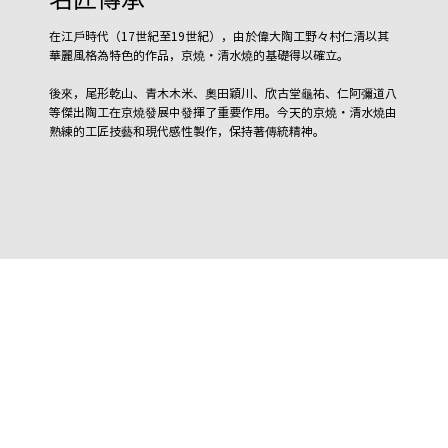
在江戶時代（17世紀至19世紀），由於偉大陶工野々村仁清以其
華麗風格為特色的作品，京燒・清水燒的基礎得以確立。
後來，尾形乾山、青木木米、奧田穎川、欣古堂龜祐、仁阿彌道八
等傑出陶工在京燒發展中發揮了重要作用。今天的京燒・清水燒由
熟練的工匠技藝和現代感性製作，保持著傳統精神。
獨特特色
由於在京都不容易找到黏土，陶工不得不從其他地區運輸黏
土，並以其獨創的方法調配製作陶器。由於京都既是生產地，
也是最大的市場，京都的陶工根據茶道師、貴族、武士階級和