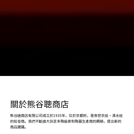
關於熊谷聰商店
熊谷聰商店有限公司成立於1935年，位於京都府，是專營京燒・清水燒
的批發商。我們不斷擴大與眾多陶藝家和陶器生產商的網絡，提出新的
商品建議。