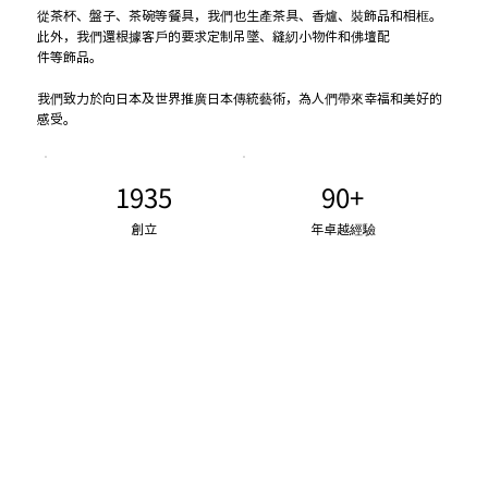
從茶杯、盤子、茶碗等餐具，我們也生產茶具、香爐、裝飾品和相框。
此外，我們還根據客戶的要求定制吊墜、縫紉小物件和佛壇配
件等飾品。
我們致力於向日本及世界推廣日本傳統藝術，為人們帶來幸福和美好的
感受。
1935
90+
創立
年卓越經驗