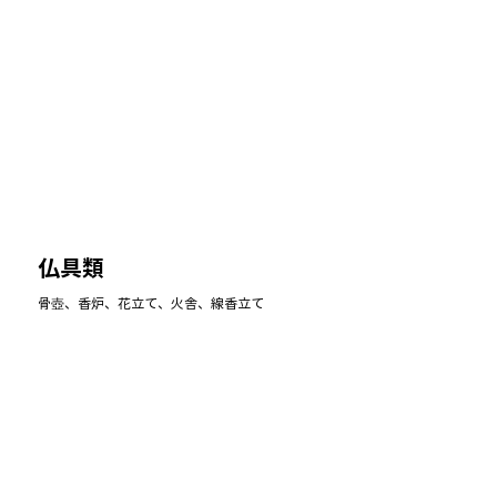
仏具類
骨壺、香炉、花立て、火舎、線香立て