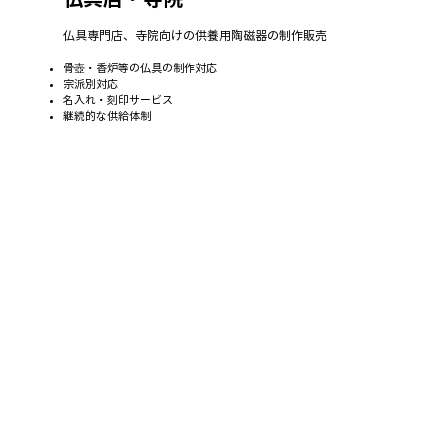
仏具専門店、寺院向けの供養用陶磁器の制作販売
骨壺・香炉等の仏具の制作対応
宗派別対応
名入れ・刻印サービス
継続的な供給体制