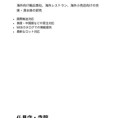
海外向け輸出商社、海外レストラン、海外小売店向けの京
焼・清水焼の卸売
国際輸送対応
英語・中国語などの受注対応
WEBカタログでの情報提供
柔軟なロット対応
仏具店・寺院