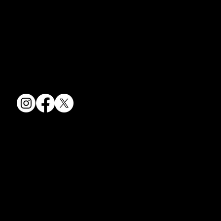
京焼・清水焼の伝統を活かし、現代のニーズに応える陶磁器製品をご
提供しています。
卸売からOEM開発まで、柔軟な対応でお客様のご要望にお応えしま
す。
〒607-8322
京都府京都市山科区川田清水焼団地町9-5
TEL:
075-501-8083
FAX: 075-501-5876
会社情報
会社概要
お問い合わせ