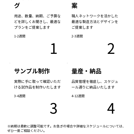
グ
案
用途、数量、納期、ご予算な
職人ネットワークを活かした
どを詳しくお聞きし、最適な
最適な製造方法とデザインを
プランをご提案します
ご提案します
1-2週間
2-3週間
1
2
サンプル制作
量産・納品
実際に手に取って確認いただ
品質管理を徹底し、スケジュ
ける試作品を制作いたします
ール通りに納品いたします
3-4週間
4-12週間
3
4
※納期は柔軟に調整可能です。お急ぎの場合や詳細なスケジュールについては、
ぜひ一度ご相談ください。