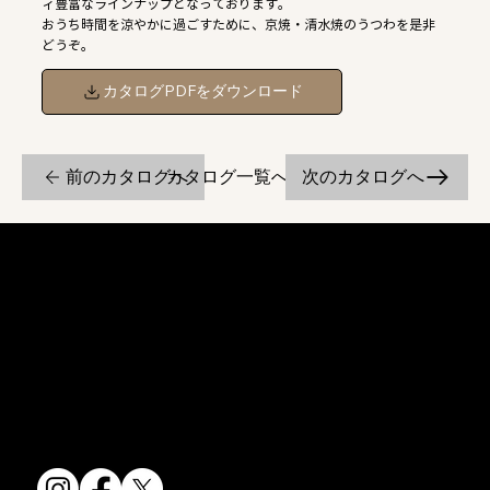
ィ豊富なラインナップとなっております。
おうち時間を涼やかに過ごすために、京焼・清水焼のうつわを是非
どうぞ。
カタログPDFをダウンロード
前のカタログへ
次のカタログへ
カタログ一覧へ戻る
京焼・清水焼の伝統を活かし、現代のニーズに応える陶磁器製品をご
提供しています。
卸売からOEM開発まで、柔軟な対応でお客様のご要望にお応えしま
す。
〒607-8322
京都府京都市山科区川田清水焼団地町9-5
TEL:
075-501-8083
FAX: 075-501-5876