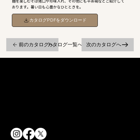
麺を楽しむそば猪口や珍味入れ、その他にも平茶碗などご紹介して
おります。暑い日も心豊かなひとときを。
カタログPDFをダウンロード
前のカタログへ
次のカタログへ
カタログ一覧へ戻る
京焼・清水焼の伝統を活かし、現代のニーズに応える陶磁器製品をご
提供しています。
卸売からOEM開発まで、柔軟な対応でお客様のご要望にお応えしま
す。
〒607-8322
京都府京都市山科区川田清水焼団地町9-5
TEL:
075-501-8083
FAX: 075-501-5876