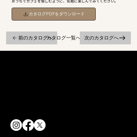
おうちでカフェを愉しむように、気軽に楽しんでみてください。
カタログPDFをダウンロード
前のカタログへ
次のカタログへ
カタログ一覧へ戻る
京焼・清水焼の伝統を活かし、現代のニーズに応える陶磁器製品をご
提供しています。
卸売からOEM開発まで、柔軟な対応でお客様のご要望にお応えしま
す。
〒607-8322
京都府京都市山科区川田清水焼団地町9-5
TEL:
075-501-8083
FAX: 075-501-5876